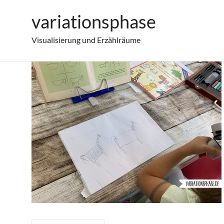
Zum
variationsphase
2020-09-27_kinderzeichnung-pferde
Inhalt
springen
Visualisierung und Erzählräume