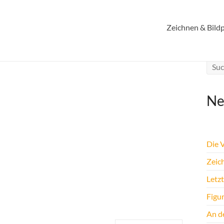
Zeichnen & Bildp
Ne
Die 
Zeic
Letz
Figu
An de