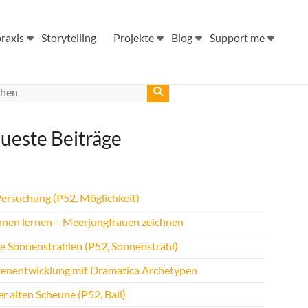
raxis
Storytelling
Projekte
Blog
Support me
ueste Beiträge
Versuchung (P52, Möglichkeit)
hnen lernen – Meerjungfrauen zeichnen
te Sonnenstrahlen (P52, Sonnenstrahl)
renentwicklung mit Dramatica Archetypen
r alten Scheune (P52, Ball)