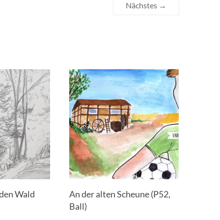
Nächstes →
 den Wald
An der alten Scheune (P52,
Ball)