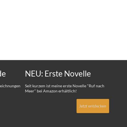
de
NEU: Erste Novelle
 Zeichnungen
Seit kurzem ist meine erste Novelle "Ruf nach
Meer" bei Amazon erhältlich!
Jetzt entdecken