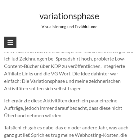
Zum
Zeichnen als Business: Wie es sich
Inhalt
variationsphase
springen
verändert
Visualisierung und Erzählräume
2017 fasste ich den Entschluss, einen neuen Schritt zu gehen.
Ich lud Zeichnungen bei Spreadshirt hoch, probierte Low-
Content-Bücher über KDP zu veröffentlichen, integrierte
Affiliate Links und die VG Wort. Die Idee dahinter war
einfach: Die Variationsphase und meine zeichnerischen
Aktivitäten sollten sich selbst tragen.
Ich ergänzte diese Aktivitäten durch ein paar einzelne
Aufträge, jedoch immer darauf bedacht, dass diese nicht
Überhand nehmen würden.
Tatsächlich gab es dabei das ein oder andere Jahr, was auch
ganz gut lief. Sprich es trug meine Webhosting-Kosten, die