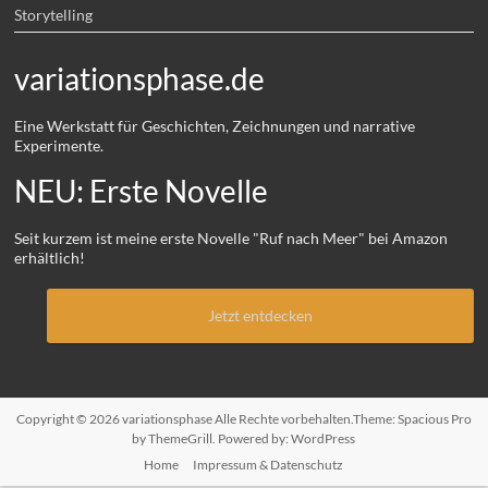
Storytelling
variationsphase.de
Eine Werkstatt für Geschichten, Zeichnungen und narrative
Experimente.
NEU: Erste Novelle
Seit kurzem ist meine erste Novelle "Ruf nach Meer" bei Amazon
erhältlich!
Jetzt entdecken
Copyright © 2026
variationsphase
Alle Rechte vorbehalten.Theme:
Spacious Pro
by ThemeGrill. Powered by:
WordPress
Home
Impressum & Datenschutz