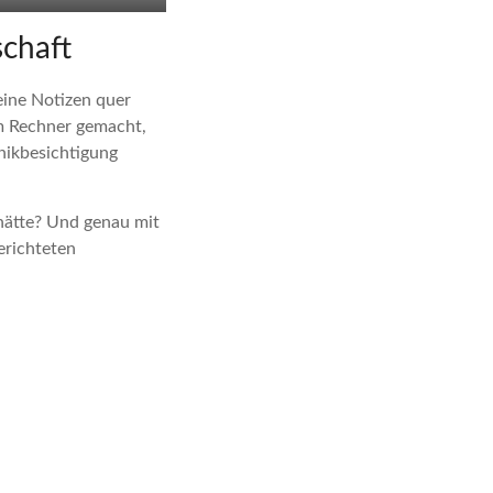
chaft
eine Notizen quer
am Rechner gemacht,
nikbesichtigung
hätte? Und genau mit
erichteten