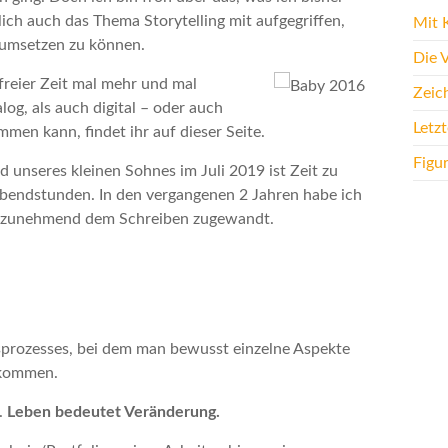
lich auch das Thema Storytelling mit aufgegriffen,
Mit K
t umsetzen zu können.
Die 
freier Zeit mal mehr und mal
Zeic
og, als auch digital – oder auch
Letz
men kann, findet ihr auf dieser Seite.
Figu
d unseres kleinen Sohnes im Juli 2019 ist Zeit zu
Abendstunden. In den vergangenen 2 Jahren habe ich
on zunehmend dem Schreiben zugewandt.
nsprozesses, bei dem man bewusst einzelne Aspekte
u kommen.
.
Leben bedeutet Veränderung.