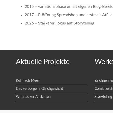
2015 – variationsphase erhält eigenen Blog-Berei
2017 – Eröffnung Spreadshop und erstmals Affilia
2026 – Stärkerer Fokus auf Storytelling
Aktuelle Projekte
Werks
Ruf nach Meer
Zeichnen le
Das verborgene Gleichgewicht
Comic zeic
Wittstocker Ansichten
Storytelling