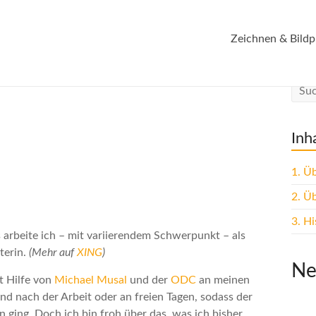
Zeichnen & Bildp
Inh
1.
Üb
2.
Üb
3.
Hi
arbeite ich – mit variierendem Schwerpunkt – als
terin.
(Mehr auf
XING
)
Ne
t Hilfe von
Michael Musal
und der
ODC
an meinen
nd nach der Arbeit oder an freien Tagen, sodass der
 ging. Doch ich bin froh über das, was ich bisher