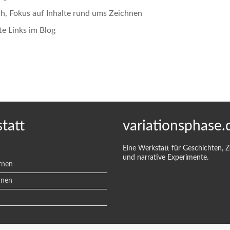
ch, Fokus auf Inhalte rund ums Zeichnen
te Links im Blog
tatt
variationsphase.
Eine Werkstatt für Geschichten, 
und narrative Experimente.
rnen
hnen