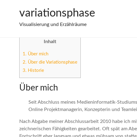
Zum
Über mich
variationsphase
Inhalt
springen
Visualisierung und Erzählräume
Inhalt
1.
Über mich
2.
Über die Variationsphase
3.
Historie
Über mich
Seit Abschluss meines Medieninformatik-Studiums 
Online Projektmanagerin, Konzepterin und Teamlei
Nach Abgabe meiner Abschlussarbeit 2010 habe ich mi
zeichnerischen Fähigkeiten gearbeitet. Oft spät am Abe
Fortschritt eher langsam und etwas mühsam von statten