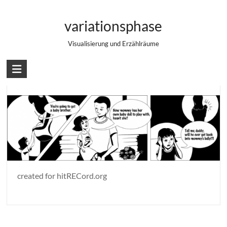
Zum
Comic Strips
Inhalt
variationsphase
springen
Visualisierung und Erzählräume
Baby brother coming
created for hitRECord.org