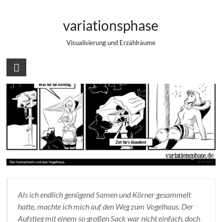
Zum
Comic Strip: Die Hutmacherin und das
Inhalt
variationsphase
springen
Vogelhaus
Visualisierung und Erzählräume
Als ich endlich genügend Samen und Körner gesammelt
hatte, machte ich mich auf den Weg zum Vogelhaus. Der
Aufstieg mit einem so großen Sack war nicht einfach, doch