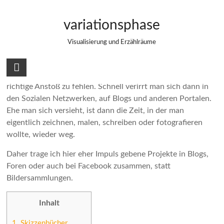
Zum
Inspiration und Anregungen
Inhalt
variationsphase
springen
Visualisierung und Erzählräume
Jeder von uns kann kreativ sein. Doch es gibt Tage, da
scheint es einem in den Fingern zu jucken und doch der
richtige Anstoß zu fehlen. Schnell verirrt man sich dann in
den Sozialen Netzwerken, auf Blogs und anderen Portalen.
Ehe man sich versieht, ist dann die Zeit, in der man
eigentlich zeichnen, malen, schreiben oder fotografieren
wollte, wieder weg.
Daher trage ich hier eher Impuls gebene Projekte in Blogs,
Foren oder auch bei Facebook zusammen, statt
Bildersammlungen.
Inhalt
1.
Skizzenbücher