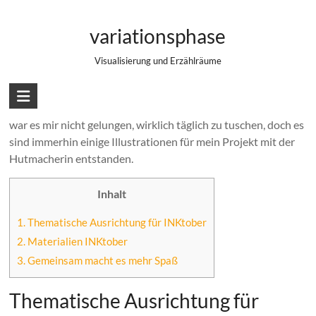
Zum
Vorbereitungen INKtober 2016
Inhalt
variationsphase
springen
Visualisierung und Erzählräume
Es ist wieder soweit. Der Oktober nähert sich mit großen
Schritten und damit ist wieder INKtober Zeit.
Im letzten Jahr
war es mir nicht gelungen, wirklich täglich zu tuschen, doch es
sind immerhin einige Illustrationen für mein Projekt mit der
Hutmacherin entstanden.
Inhalt
1.
Thematische Ausrichtung für INKtober
2.
Materialien INKtober
3.
Gemeinsam macht es mehr Spaß
Thematische Ausrichtung für