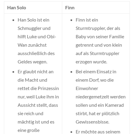
Han Solo
Finn
Han Solo ist ein
Finn ist ein
Schmuggler und
Sturmtruppler, der als
hilft Luke und Obi-
Baby von seiner Familie
Wan zunächst
getrennt und von klein
ausschließlich des
auf als Sturmtruppler
Geldes wegen.
erzogen wurde.
Er glaubt nicht an
Bei einem Einsatz in
die Macht und
einem Dorf, wo die
rettet die Prinzessin
Einwohner
nur, weil Luke ihm in
niedergemetzelt werden
Aussicht stellt, dass
sollen und ein Kamerad
sie reich und
stirbt, hat er plötzlich
mächtig ist und es
Gewissensbisse.
eine große
Er möchte aus seinem