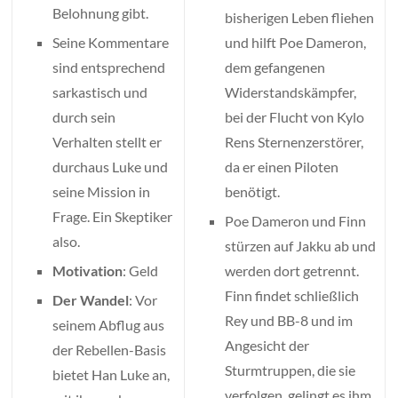
Belohnung gibt.
bisherigen Leben fliehen
Seine Kommentare
und hilft Poe Dameron,
sind entsprechend
dem gefangenen
sarkastisch und
Widerstandskämpfer,
durch sein
bei der Flucht von Kylo
Verhalten stellt er
Rens Sternenzerstörer,
durchaus Luke und
da er einen Piloten
seine Mission in
benötigt.
Frage. Ein Skeptiker
Poe Dameron und Finn
also.
stürzen auf Jakku ab und
Motivation
: Geld
werden dort getrennt.
Finn findet schließlich
Der Wandel
: Vor
Rey und BB-8 und im
seinem Abflug aus
Angesicht der
der Rebellen-Basis
Sturmtruppen, die sie
bietet Han Luke an,
verfolgen, gelingt es ihm,