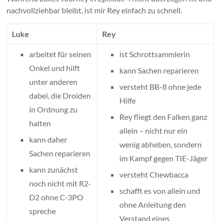
nachvollziehbar bleibt, ist mir Rey einfach zu schnell.
Luke
Rey
arbeitet für seinen
ist Schrottsammlerin
Onkel und hilft
kann Sachen reparieren
unter anderen
versteht BB-8 ohne jede
dabei, die Droiden
Hilfe
in Ordnung zu
Rey fliegt den Falken ganz
halten
allein – nicht nur ein
kann daher
wenig abheben, sondern
Sachen reparieren
im Kampf gegen TIE-Jäger
kann zunächst
versteht Chewbacca
noch nicht mit R2-
schafft es von allein und
D2 ohne C-3PO
ohne Anleitung den
spreche
Verstand eines