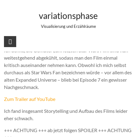
Zum
Filmanalyse: Star Wars – Das Erwachen
Inhalt
variationsphase
springen
der Macht
Visualisierung und Erzählräume
Ich denke, die Gemüter zum letzten Star Wars Film sind nun
weitestgehend abgekühlt, sodass man den Film einmal
kritisch auseinander nehmen kann. Obwohl ich mich selbst
durchaus als Star Wars Fan bezeichnen würde – vor allem des
alten Expanded Universe – blieb bei Episode 7 ein gewisser
Nachgeschmack.
Zum Trailer auf YouTube
Ich fand insgesamt Storytelling und Aufbau des Films leider
eher schwach.
+++ ACHTUNG +++ ab jetzt folgen SPOILER +++ ACHTUNG