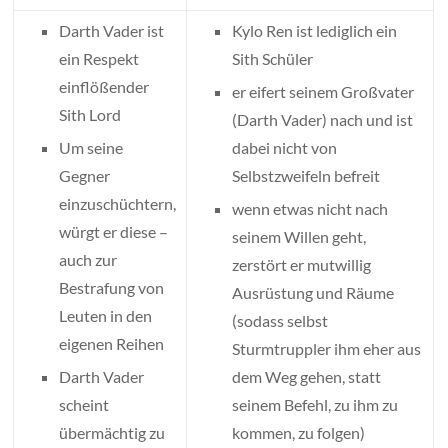
Darth Vader ist
Kylo Ren ist lediglich ein
ein Respekt
Sith Schüler
einflößender
er eifert seinem Großvater
Sith Lord
(Darth Vader) nach und ist
Um seine
dabei nicht von
Gegner
Selbstzweifeln befreit
einzuschüchtern,
wenn etwas nicht nach
würgt er diese –
seinem Willen geht,
auch zur
zerstört er mutwillig
Bestrafung von
Ausrüstung und Räume
Leuten in den
(sodass selbst
eigenen Reihen
Sturmtruppler ihm eher aus
Darth Vader
dem Weg gehen, statt
scheint
seinem Befehl, zu ihm zu
übermächtig zu
kommen, zu folgen)