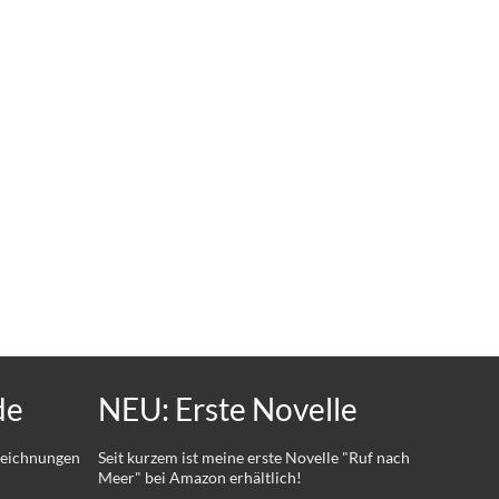
de
NEU: Erste Novelle
 Zeichnungen
Seit kurzem ist meine erste Novelle "Ruf nach
Meer" bei Amazon erhältlich!