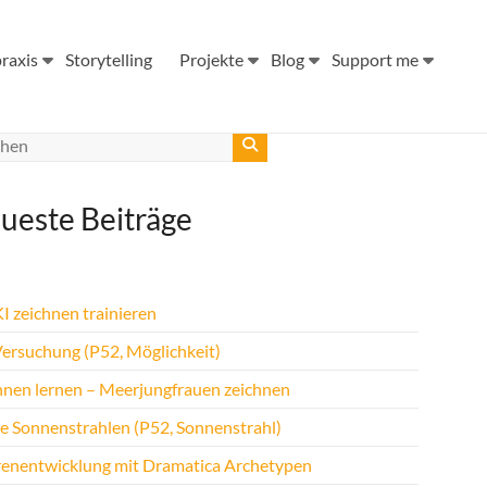
raxis
Storytelling
Projekte
Blog
Support me
ueste Beiträge
I zeichnen trainieren
Versuchung (P52, Möglichkeit)
hnen lernen – Meerjungfrauen zeichnen
te Sonnenstrahlen (P52, Sonnenstrahl)
renentwicklung mit Dramatica Archetypen