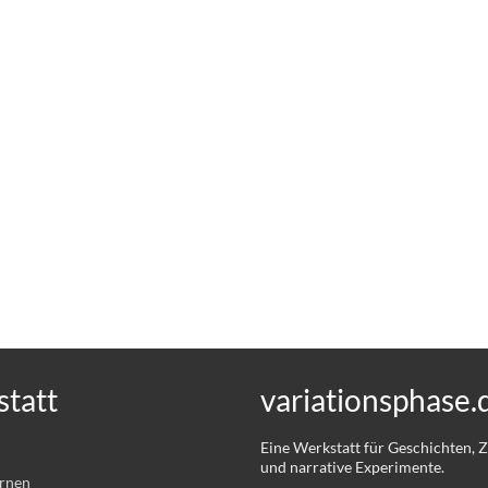
tatt
variationsphase.
Eine Werkstatt für Geschichten,
und narrative Experimente.
ernen