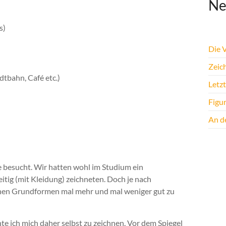
Ne
s)
Die 
Zeic
tbahn, Café etc.)
Letz
Figu
An de
e besucht. Wir hatten wohl im Studium ein
itig (mit Kleidung) zeichneten. Doch je nach
ichen Grundformen mal mehr und mal weniger gut zu
e ich mich daher selbst zu zeichnen. Vor dem Spiegel