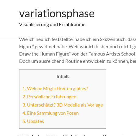
Zum
variationsphase
Digitale Modells zum Zeichnen
Inhalt
springen
Visualisierung und Erzählräume
Wie ich neulich feststellte, habe ich ein Skizzenbuch, 
Figure” gewidmet habe. Weit war ich bisher noch nicht g
Draw the Human Figure” von der Famous Artists School
Doch um ausreichend Routine entwickeln zu können, ben
Inhalt
1.
Welche Möglichkeiten gibt es?
2.
Persönliche Erfahrungen
3.
Unterschätzt? 3D Modelle als Vorlage
4.
Eine Sammlung von Posen
5.
Updates