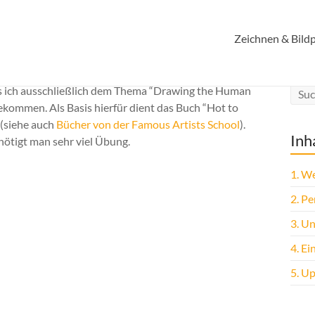
Zeichnen & Bildp
dass ich ausschließlich dem Thema “Drawing the Human
ekommen. Als Basis hierfür dient das Buch “Hot to
 (siehe auch
Bücher von der Famous Artists School
).
Inh
ötigt man sehr viel Übung.
1.
Wel
2.
Per
3.
Unt
4.
Ei
5.
Up