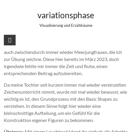
Zum
Meerjungfrau – Schritt für Schritt
Inhalt
variationsphase
springen
Visualisierung und Erzählräume
Da ich im Hintergrund an der Illustration eines kleinen
Kinderbuches mit einer Meerjungfrau arbeite, entstehen
auch zwischendurch immer wieder Meerjungfrauen, die ich
zur Übung zeichne. Diese hier bereits im März 2023, doch
irgendwie fehlte mir immer die Zeit und Ruhe, einen
entsprechenden Beitrag aufzubereiten.
Da meine Tochter seit kurzem immer mal wieder vereinzelten
Zeichenunterricht nimmt, wurde mir mal wieder bewusst, wie
wichtig es ist, den Grundprozess mit den Basic Shapes zu
verstehen. In diesem Sinne folgt hier wieder eine
kleinschnittige Aufteilung, um ein Gefühl für die
Konstruktion eigener Figuren zu bekommen.
: Mit einem Leuchtpad könnt ihr einfach alle Schritte