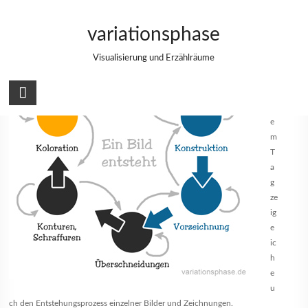
Zum
Ein Bild entsteht
Inhalt
variationsphase
springen
U
Visualisierung und Erzählräume
nt
er
di
es
e
m
T
a
g
ze
ig
e
ic
h
e
u
ch den Entstehungsprozess einzelner Bilder und Zeichnungen.