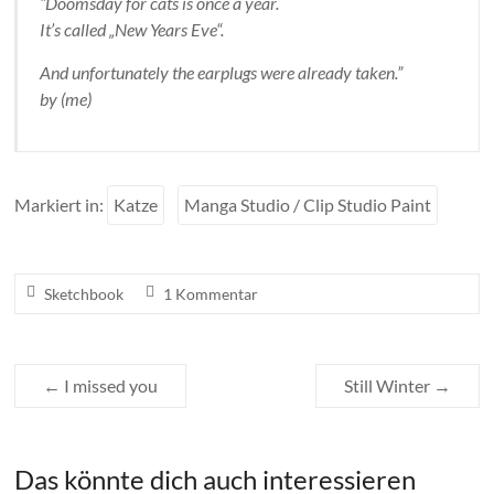
“Doomsday for cats is once a year.
It’s called „New Years Eve“.
And unfortunately the earplugs were already taken.”
by (me)
Markiert in:
Katze
Manga Studio / Clip Studio Paint
Sketchbook
1 Kommentar
←
I missed you
Still Winter
→
Das könnte dich auch interessieren