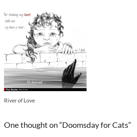
River of Love
One thought on “
Doomsday for Cats
”