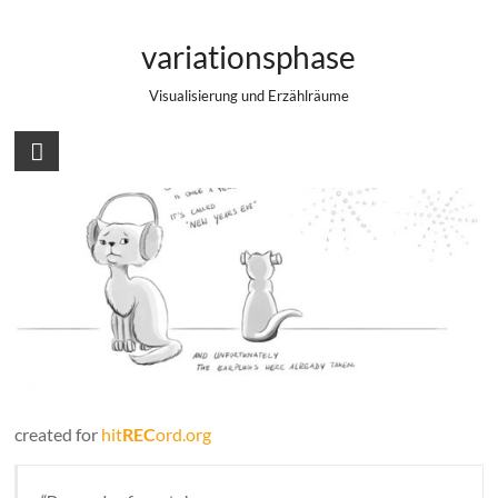
Zum
Doomsday for Cats
Inhalt
variationsphase
springen
Visualisierung und Erzählräume
created for
hit
REC
ord.org