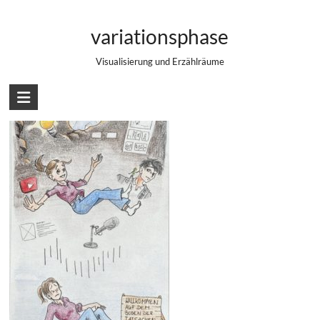
Zum
Illustration: KI und Prokratination
Inhalt
variationsphase
springen
Visualisierung und Erzählräume