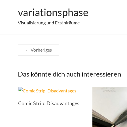
Zum
variationsphase
2020-08-04_wlm-b2b-etiketten
Inhalt
springen
Visualisierung und Erzählräume
← Vorheriges
Das könnte dich auch interessieren
Comic Strip: Disadvantages