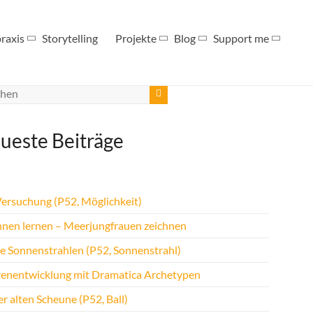
raxis
Storytelling
Projekte
Blog
Support me
ueste Beiträge
Versuchung (P52, Möglichkeit)
hnen lernen – Meerjungfrauen zeichnen
te Sonnenstrahlen (P52, Sonnenstrahl)
renentwicklung mit Dramatica Archetypen
r alten Scheune (P52, Ball)