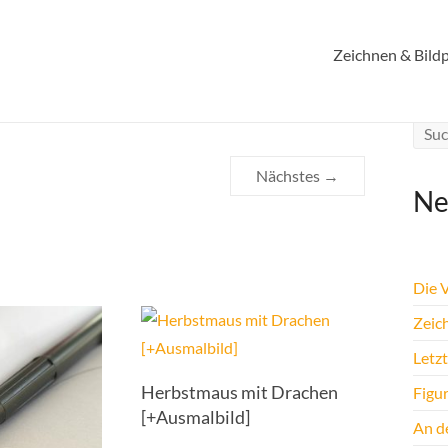
Zeichnen & Bildp
Nächstes →
Ne
Die 
Zeic
Letz
Herbstmaus mit Drachen
Figu
[+Ausmalbild]
An de