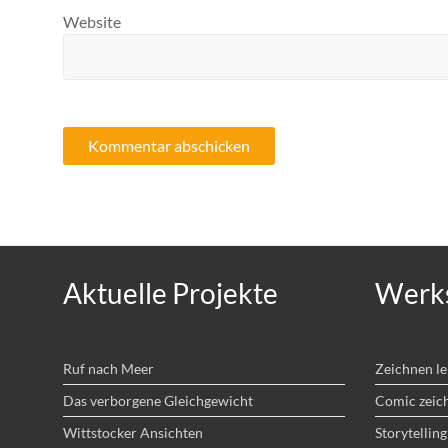
Website
Aktuelle Projekte
Werks
Ruf nach Meer
Zeichnen l
Das verborgene Gleichgewicht
Comic zeic
Wittstocker Ansichten
Storytelling