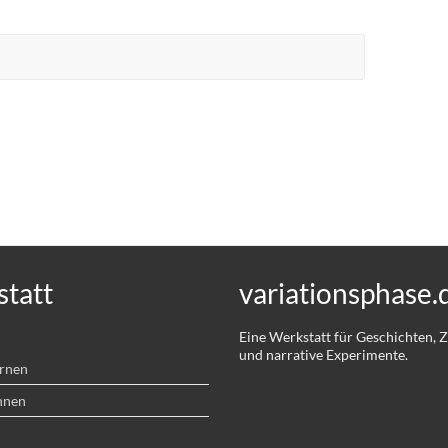
tatt
variationsphase.
Eine Werkstatt für Geschichten,
und narrative Experimente.
ernen
hnen