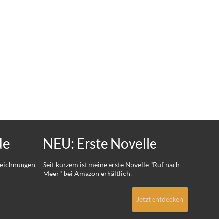
de
NEU: Erste Novelle
 Zeichnungen
Seit kurzem ist meine erste Novelle "Ruf nach
Meer" bei Amazon erhältlich!
Jetzt entdecken