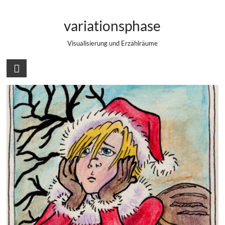
Zum
20. Türchen – Allein
Inhalt
variationsphase
springen
Visualisierung und Erzählräume