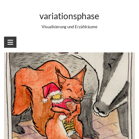
Zum
24. Türchen – Wiedersehen
Inhalt
variationsphase
springen
Visualisierung und Erzählräume