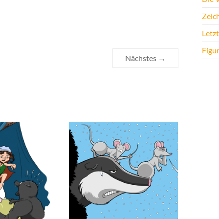
Zeic
Letz
Figu
Nächstes →