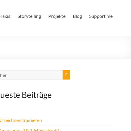
raxis
Storytelling
Projekte
Blog
Support me
ueste Beiträge
I zeichnen trainieren
Versuchung (P52, Möglichkeit)