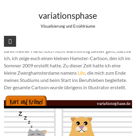
Zum
Hamster-Cartoon (Archiv)
Inhalt
variationsphase
springen
Visualisierung und Erzählräume
Hallo zusammen,
da es meiner Hand noch nicht wahnsinnig besser geht, dachte
ich, ich zeige euch einen kleinen Hamster-Cartoon, den ich im
Sommer 2009 erstellt hatte. Zu dieser Zeit hatte ich eine
kleine Zwerghamsterdame namens
Lilo
, die mich zum Ende
meines Studiums und beim Start ins Berufsleben begleitete.
Der gesamte Cartoon wurde übrigens in Illustrator erstellt.