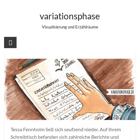
Zum
Autor:
Christina
Inhalt
variationsphase
springen
Visualisierung und Erzählräume
Das Archiv (P52, Buchstabe)
Tessa Fennholm ließ sich seufzend nieder. Auf ihrem
Schreibtisch befanden sich zahlreiche Berichte und