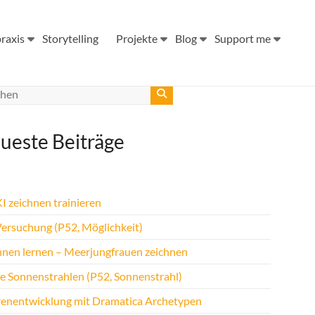
raxis
Storytelling
Projekte
Blog
Support me
ueste Beiträge
I zeichnen trainieren
Versuchung (P52, Möglichkeit)
hnen lernen – Meerjungfrauen zeichnen
te Sonnenstrahlen (P52, Sonnenstrahl)
renentwicklung mit Dramatica Archetypen