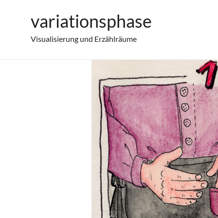
Zum
variationsphase
11. Türchen – Geschenk
Inhalt
springen
Visualisierung und Erzählräume