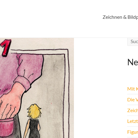
Zeichnen & Bildp
Ne
Mit K
Die 
Zeic
Letz
Figu