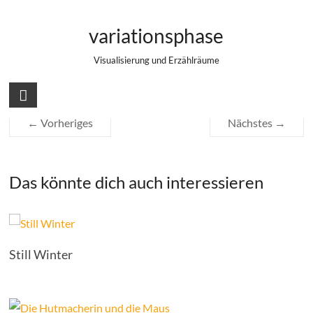
Zum
Posen mit Posemaniacs
Inhalt
variationsphase
springen
Visualisierung und Erzählräume
← Vorheriges
Nächstes →
Das könnte dich auch interessieren
Still Winter