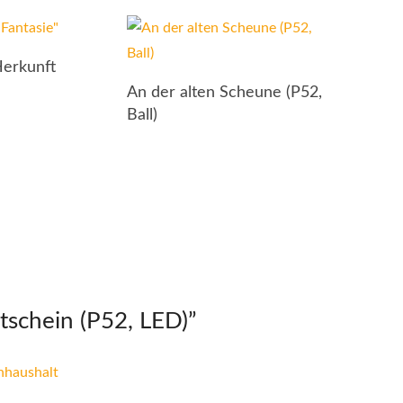
erkunft
An der alten Scheune (P52,
Ball)
tschein (P52, LED)
”
nhaushalt