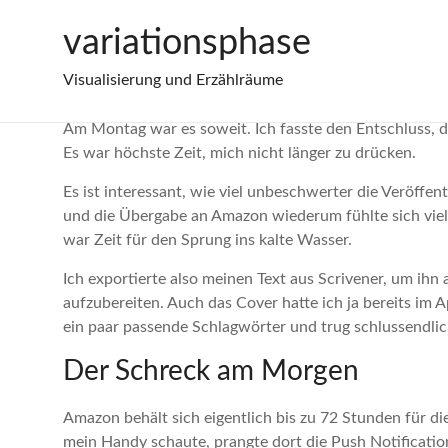
Zum
variationsphase
Ruf nach Meer: Meine erste Novelle f
Inhalt
springen
Visualisierung und Erzählräume
Am Montag war es soweit. Ich fasste den Entschluss, da
Es war höchste Zeit, mich nicht länger zu drücken.
Es ist interessant, wie viel unbeschwerter die Veröffent
und die Übergabe an Amazon wiederum fühlte sich viel g
war Zeit für den Sprung ins kalte Wasser.
Ich exportierte also meinen Text aus Scrivener, um ihn
aufzubereiten. Auch das Cover hatte ich ja bereits im A
ein paar passende Schlagwörter und trug schlussendlich
Der Schreck am Morgen
Amazon behält sich eigentlich bis zu 72 Stunden für d
mein Handy schaute, prangte dort die Push Notificati