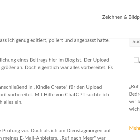
ür den Amazon Kindle
Zeichnen & Bildp
ss ich genug editiert, poliert und angepasst hatte.
lichung eines Beitrags hier im Blog ist. Der Upload
rößer an. Doch eigentlich war alles vorbereitet. Es
„Ruf
 anschließend in „Kindle Create“ für den Upload
Bedr
pril vorbereitet. Mit Hilfe von ChatGPT suchte ich
wir b
 alles ein.
wicht
Mehr
ie Prüfung vor. Doch als ich am Dienstagmorgen auf
on meines E-Mail-Anbieters. „Ruf nach Meer“ war