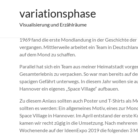
Zum
variationsphase
Space Village auf der IdeenExpo 2019
Inhalt
springen
Visualisierung und Erzählräume
1969 fand die erste Mondlandung in der Geschichte der M
vergangen. Mittlerweile arbeitet ein Team in Deutschla
auf dem Mond zu schaffen.
Parallel hat sich ein Team aus meiner Heimatstadt vor
Gesamterlebnis zu verpacken. So war man bereits auf d
spacigen Gefährt unterwegs. In diesem Jahr wollen sie a
Hannover ein eigenes „Space Village“ aufbauen.
Zu diesem Anlass sollten auch Poster und T-Shirts als M
sollten es werden: Ein allgemeines Motiv, eines zur Mo
Space Village in Hannover. Im April entstand der erste
kamen wir recht zügig in die Umsetzung. Nach mehrere
Wochenende auf der IdeenExpo 2019 die folgenden 3 Mot