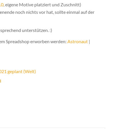
.0
, eigene Motive platziert und Zuschnitt)
de noch nichts vor hat, sollte einmal auf der
tsprechend unterstützen. :)
inem Spreadshop erworben werden:
Astronaut
|
021 geplant (Welt)
H