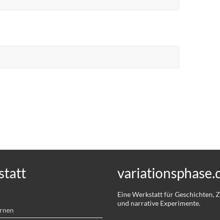
tatt
variationsphase.
Eine Werkstatt für Geschichten,
und narrative Experimente.
ernen