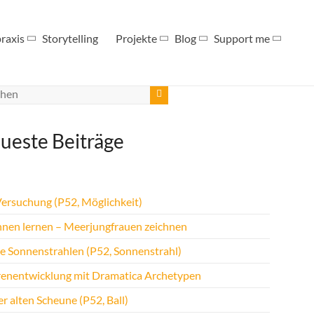
raxis
Storytelling
Projekte
Blog
Support me
ueste Beiträge
Versuchung (P52, Möglichkeit)
hnen lernen – Meerjungfrauen zeichnen
te Sonnenstrahlen (P52, Sonnenstrahl)
renentwicklung mit Dramatica Archetypen
r alten Scheune (P52, Ball)