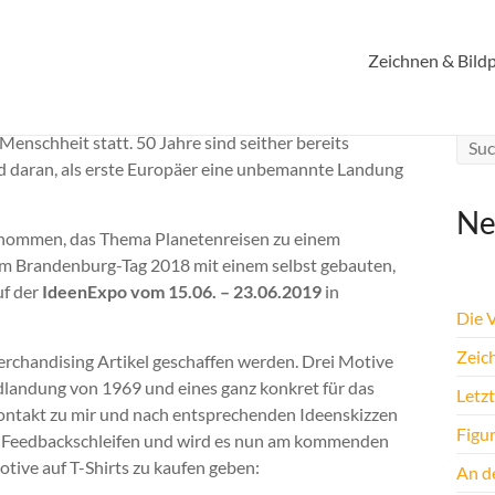
Zeichnen & Bildp
enschheit statt. 50 Jahre sind seither bereits
nd daran, als erste Europäer eine unbemannte Landung
Ne
genommen, das Thema Planetenreisen zu einem
em Brandenburg-Tag 2018 mit einem selbst gebauten,
uf der
IdeenExpo vom 15.06. – 23.06.2019
in
Die 
Zeic
erchandising Artikel geschaffen werden. Drei Motive
ndlandung von 1969 und eines ganz konkret für das
Letz
 Kontakt zu mir und nach entsprechenden Ideenskizzen
Figu
n Feedbackschleifen und wird es nun am kommenden
ive auf T-Shirts zu kaufen geben:
An de