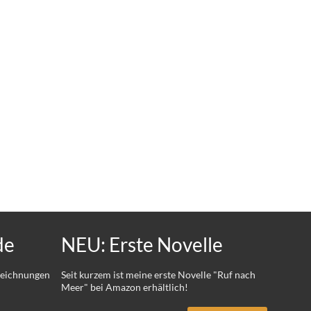
de
NEU: Erste Novelle
 Zeichnungen
Seit kurzem ist meine erste Novelle "Ruf nach
Meer" bei Amazon erhältlich!