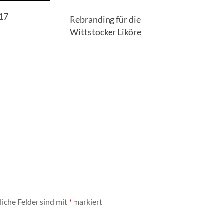
17
Rebranding für die
Wittstocker Liköre
liche Felder sind mit
*
markiert