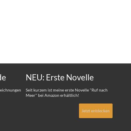
de
NEU: Erste Novelle
 Zeichnungen
Seit kurzem ist meine erste Novelle "Ruf nach
Meer" bei Amazon erhältlich!
Jetzt entdecken