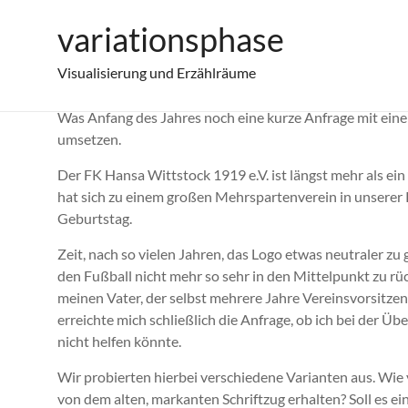
Zum
variationsphase
Neues Logo für den FK Hansa Wittstock
Inhalt
springen
Visualisierung und Erzählräume
Was Anfang des Jahres noch eine kurze Anfrage mit einer 
umsetzen.
Der FK Hansa Wittstock 1919 e.V. ist längst mehr als ei
hat sich zu einem großen Mehrspartenverein in unserer R
Geburtstag.
Zeit, nach so vielen Jahren, das Logo etwas neutraler zu
den Fußball nicht mehr so sehr in den Mittelpunkt zu rü
meinen Vater, der selbst mehrere Jahre Vereinsvorsitzen
erreichte mich schließlich die Anfrage, ob ich bei der Üb
nicht helfen könnte.
Wir probierten hierbei verschiedene Varianten aus. Wie v
von dem alten, markanten Schriftzug erhalten? Soll es ei