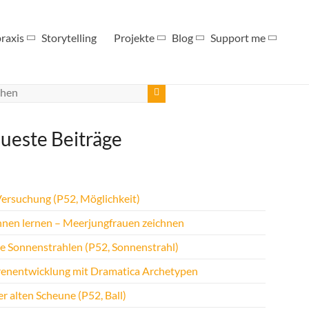
raxis
Storytelling
Projekte
Blog
Support me
ueste Beiträge
Versuchung (P52, Möglichkeit)
hnen lernen – Meerjungfrauen zeichnen
te Sonnenstrahlen (P52, Sonnenstrahl)
renentwicklung mit Dramatica Archetypen
r alten Scheune (P52, Ball)