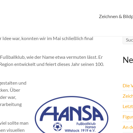
Zeichnen & Bildp
Idee war, konnten wir im Mai schließlich final
n Fußballklub, wie der Name etwa vermuten lässt. Er
Ne
egion entwickelt und feiert dieses Jahr seinen 100.
 gestalten und
Die 
cken. Über
Zeic
der war,
erarbeitung
Letz
Figu
iel sollte man
An de
nen visuellen