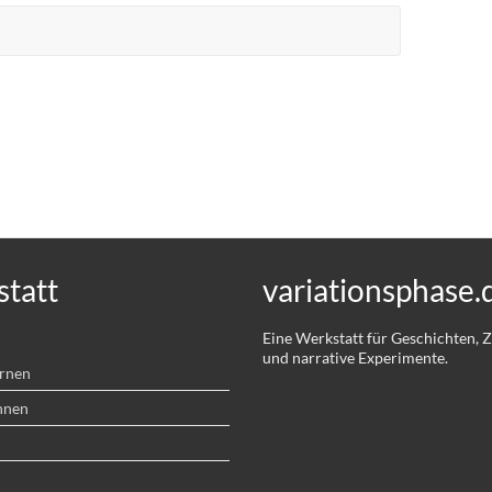
tatt
variationsphase.
Eine Werkstatt für Geschichten,
und narrative Experimente.
ernen
hnen