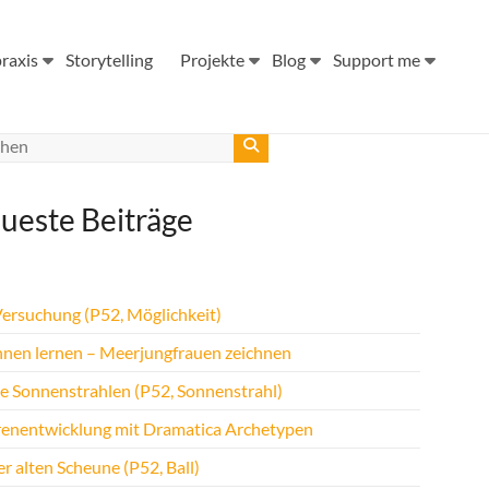
raxis
Storytelling
Projekte
Blog
Support me
ueste Beiträge
Versuchung (P52, Möglichkeit)
hnen lernen – Meerjungfrauen zeichnen
te Sonnenstrahlen (P52, Sonnenstrahl)
renentwicklung mit Dramatica Archetypen
r alten Scheune (P52, Ball)