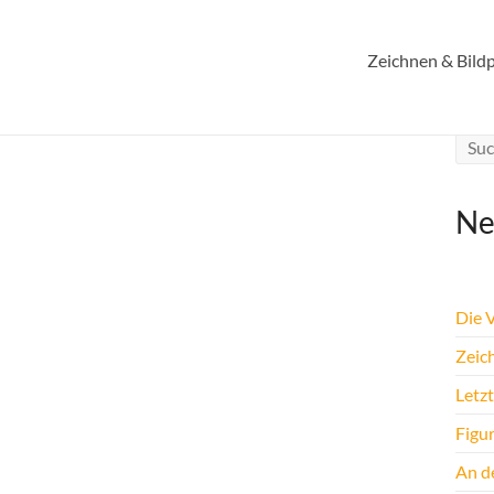
Zeichnen & Bildp
Ne
Die 
Zeic
Letz
Figu
An de