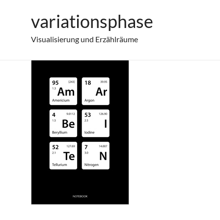
Zum
variationsphase
nb-thumb-009
Inhalt
springen
Visualisierung und Erzählräume