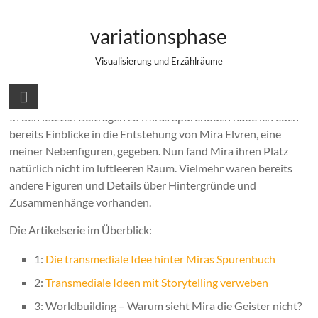
Zum
Worldbuilding – Warum sieht Mira die
Inhalt
variationsphase
springen
Geister nicht?
Visualisierung und Erzählräume
In den letzten Beiträgen zu Miras Spurenbuch habe ich euch
bereits Einblicke in die Entstehung von Mira Elvren, eine
meiner Nebenfiguren, gegeben. Nun fand Mira ihren Platz
natürlich nicht im luftleeren Raum. Vielmehr waren bereits
andere Figuren und Details über Hintergründe und
Zusammenhänge vorhanden.
Die Artikelserie im Überblick:
1:
Die transmediale Idee hinter Miras Spurenbuch
2:
Transmediale Ideen mit Storytelling verweben
3: Worldbuilding – Warum sieht Mira die Geister nicht?