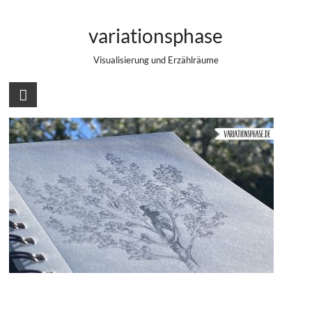
Zum
Miras Spurenbuch: Der Schatten im
Inhalt
variationsphase
springen
Baum
Visualisierung und Erzählräume