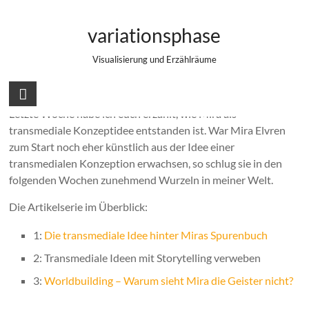
Zum
Transmediale Ideen mit Storytelling
Inhalt
variationsphase
springen
verweben
Visualisierung und Erzählräume
Letzte Woche habe ich euch erzählt, wie Mira als
transmediale Konzeptidee entstanden ist. War Mira Elvren
zum Start noch eher künstlich aus der Idee einer
transmedialen Konzeption erwachsen, so schlug sie in den
folgenden Wochen zunehmend Wurzeln in meiner Welt.
Die Artikelserie im Überblick:
1:
Die transmediale Idee hinter Miras Spurenbuch
2: Transmediale Ideen mit Storytelling verweben
3:
Worldbuilding – Warum sieht Mira die Geister nicht?