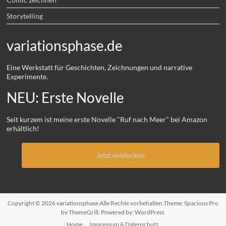
Storytelling
variationsphase.de
Eine Werkstatt für Geschichten, Zeichnungen und narrative
Experimente.
NEU: Erste Novelle
Seit kurzem ist meine erste Novelle "Ruf nach Meer" bei Amazon
erhältlich!
Jetzt entdecken
Copyright © 2026
variationsphase
Alle Rechte vorbehalten.Theme:
Spacious Pro
by ThemeGrill. Powered by:
WordPress
Home
Impressum & Datenschutz