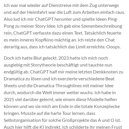
Ich war mal wieder auf Dienstreise mit dem Zug unterwegs
und auf der Heimfahrt war die Luft zum Arbeiten einfach raus.
Also lud ich mir ChatGPT herunter und spielte Ideen Ping-
Pong zu meiner Story Idee. Ich gab eine Szenenbeschreibung
rein, ChatGPT verfasste dazu einen Text. Tatsächlich feuerte
es mein inneres Kopfkino mächtig an. Ich reizte den Chat
derartig aus, dass ich tatsächlich das Limit erreichte. Ooops.
Doch ich hatte Blut geleckt. 2023 hatte ich mich noch
ausgiebig mit Storytheorie beschäftigt und tauchte nun
endgültig ab. ChatGPT half mir meine letzten Denkknoten zu
Dramatica zu lösen und ich exerzierte verschiedene Beat
Sheets und die Dramatica-Throughlines mit meiner Idee
durch, wodurch die Welt immer weiter wuchs. Ich habe in
2025 viel darüber gelernt, wie einem diese Modelle helfen
können und wo sie mich am Ende in die totale Konzeptecke
bringen. Musste auf die harte Tour lernen, dass
Selbstorganisation für solche Großprojekte das A und O ist.
Auch hier hilft die KI indirekt. Ich schilderte ihr meinen Frust