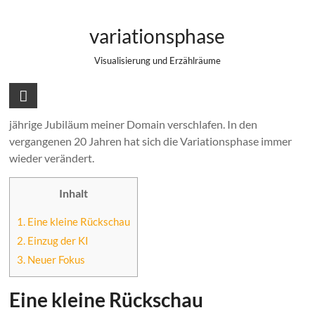
Zum
Tapetenwechsel nach 20 Jahren
Inhalt
variationsphase
springen
Visualisierung und Erzählräume
2025 ist vorbei und es fiel mir zum Jahresbeginn 2026 wie
Schuppen von den Augen: Ich habe doch allen Ernstes das 20
jährige Jubiläum meiner Domain verschlafen. In den
vergangenen 20 Jahren hat sich die Variationsphase immer
wieder verändert.
Inhalt
1.
Eine kleine Rückschau
2.
Einzug der KI
3.
Neuer Fokus
Eine kleine Rückschau