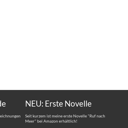
de
NEU: Erste Novelle
 Zeichnungen
Seit kurzem ist meine erste Novelle "Ruf nach
Meer" bei Amazon erhältlich!