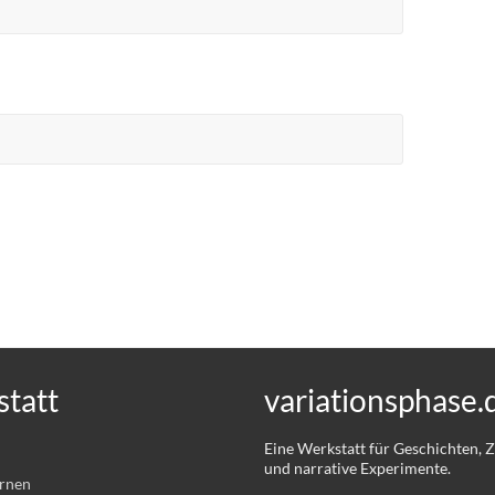
tatt
variationsphase.
Eine Werkstatt für Geschichten,
und narrative Experimente.
ernen