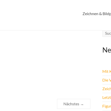
Zeichnen & Bildp
Ne
Mit K
Die 
Zeic
Letz
Nächstes →
Figu