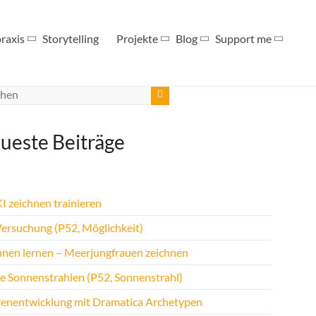
raxis
Storytelling
Projekte
Blog
Support me
ueste Beiträge
I zeichnen trainieren
Versuchung (P52, Möglichkeit)
hnen lernen – Meerjungfrauen zeichnen
te Sonnenstrahlen (P52, Sonnenstrahl)
renentwicklung mit Dramatica Archetypen