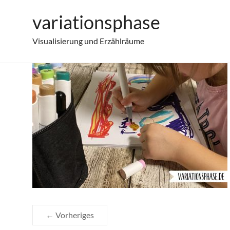
Zum
variationsphase
material-von-mama
Inhalt
springen
Visualisierung und Erzählräume
← Vorheriges