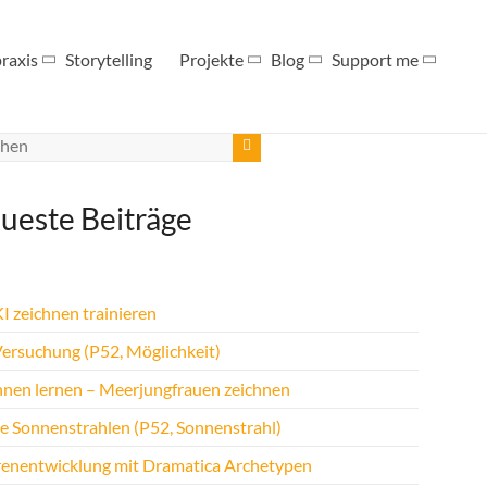
raxis
Storytelling
Projekte
Blog
Support me
ueste Beiträge
I zeichnen trainieren
Versuchung (P52, Möglichkeit)
hnen lernen – Meerjungfrauen zeichnen
te Sonnenstrahlen (P52, Sonnenstrahl)
renentwicklung mit Dramatica Archetypen