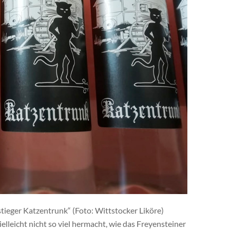
ieger Katzentrunk“ (Foto: Wittstocker Liköre)
lleicht nicht so viel hermacht, wie das Freyensteiner