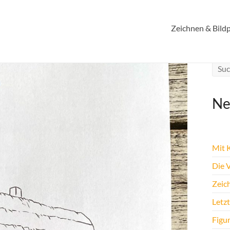
Zeichnen & Bildp
Ne
Mit K
Die 
Zeic
Letz
Figu