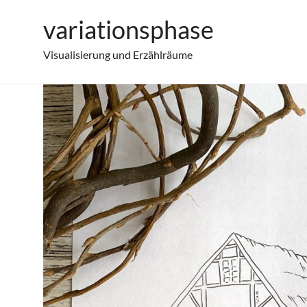
Zum
variationsphase
Kattenstieger Mühle
Inhalt
springen
Visualisierung und Erzählräume