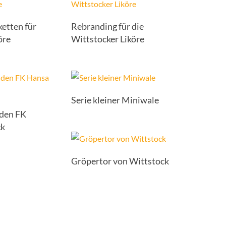
ketten für
Rebranding für die
öre
Wittstocker Liköre
Serie kleiner Miniwale
 den FK
ck
Gröpertor von Wittstock