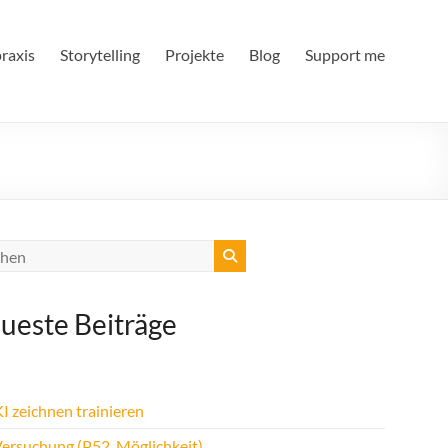
raxis
Storytelling
Projekte
Blog
Support me
ueste Beiträge
I zeichnen trainieren
Versuchung (P52, Möglichkeit)