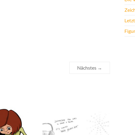
Zeic
Letz
Figu
Nächstes →