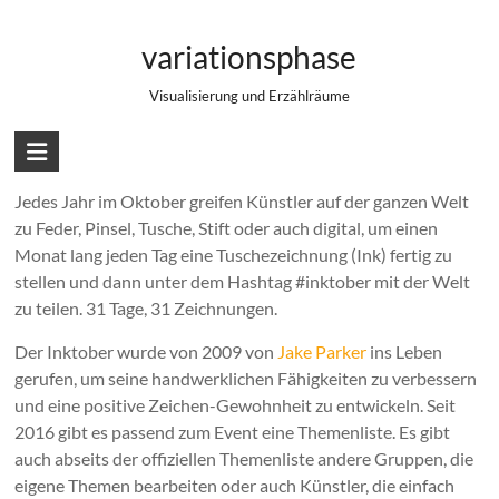
Zum
Inktober 2018 – Alle Jahre wieder
Inhalt
variationsphase
springen
Visualisierung und Erzählräume
Was ist Inktober?
Jedes Jahr im Oktober greifen Künstler auf der ganzen Welt
zu Feder, Pinsel, Tusche, Stift oder auch digital, um einen
Monat lang jeden Tag eine Tuschezeichnung (Ink) fertig zu
stellen und dann unter dem Hashtag #inktober mit der Welt
zu teilen. 31 Tage, 31 Zeichnungen.
Der Inktober wurde von 2009 von
Jake Parker
ins Leben
gerufen, um seine handwerklichen Fähigkeiten zu verbessern
und eine positive Zeichen-Gewohnheit zu entwickeln. Seit
2016 gibt es passend zum Event eine Themenliste. Es gibt
auch abseits der offiziellen Themenliste andere Gruppen, die
eigene Themen bearbeiten oder auch Künstler, die einfach