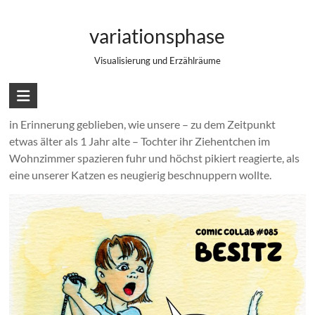
Zum
Comic Collab #085 – Besitz
Inhalt
variationsphase
springen
Visualisierung und Erzählräume
Irgendwann kommt jedes Kind an den Punkt, an dem es
anfängt, über Besitz nachzudenken. Besonders lebhaft ist mir
in Erinnerung geblieben, wie unsere – zu dem Zeitpunkt
etwas älter als 1 Jahr alte – Tochter ihr Ziehentchen im
Wohnzimmer spazieren fuhr und höchst pikiert reagierte, als
eine unserer Katzen es neugierig beschnuppern wollte.