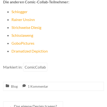
Die anderen Comic-Collab-Teilnehmer:
Schlogger
Rainer Unsinn
Strichweise Diesig
Schisslaweng
GoboPictures
Dramatized Depiction
Markiert in:
ComicCollab
Blog
1 Kommentar
←
Das eigene Design tragen?