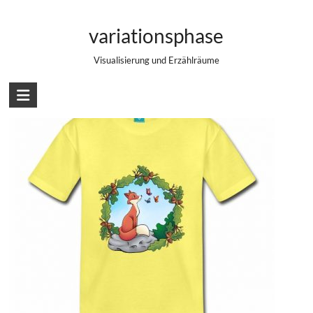
Zum
Kindershirt mit Fuchs
Inhalt
variationsphase
springen
Visualisierung und Erzählräume