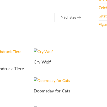
Zeic
Letz
Nächstes →
Figu
Cry Wolf
abdruck-Tiere
Doomsday for Cats