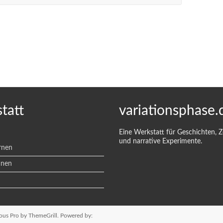
tatt
variationsphase.
Eine Werkstatt für Geschichten, 
und narrative Experimente.
rnen
hnen
ous Pro
by ThemeGrill. Powered by: