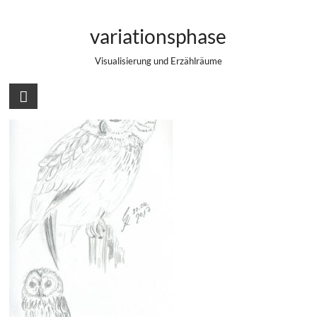
Zum
Bleistiftzeichnungen eines Waldkauzes
Inhalt
variationsphase
springen
Visualisierung und Erzählräume