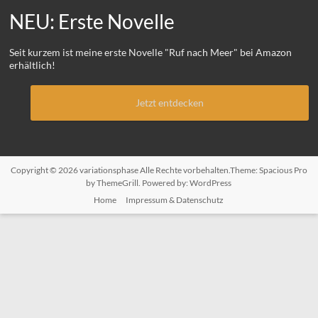
NEU: Erste Novelle
Seit kurzem ist meine erste Novelle "Ruf nach Meer" bei Amazon
erhältlich!
Jetzt entdecken
Copyright © 2026
variationsphase
Alle Rechte vorbehalten.Theme:
Spacious Pro
by ThemeGrill. Powered by:
WordPress
Home
Impressum & Datenschutz