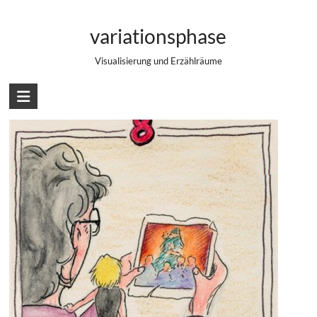
Zum
Eine kleine Weihnachtsgeschichte – Teil
Inhalt
variationsphase
springen
8
Visualisierung und Erzählräume