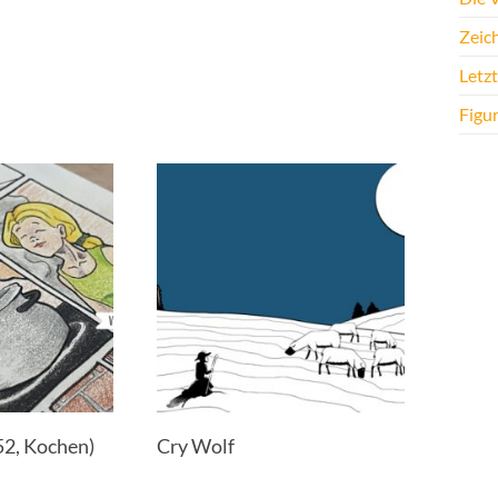
Zeic
Letz
Figu
52, Kochen)
Cry Wolf