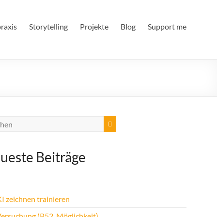
raxis
Storytelling
Projekte
Blog
Support me
ueste Beiträge
I zeichnen trainieren
Versuchung (P52, Möglichkeit)