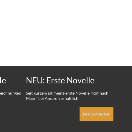
de
NEU: Erste Novelle
 Zeichnungen
Seit kurzem ist meine erste Novelle "Ruf nach
Meer" bei Amazon erhältlich!
Jetzt entdecken