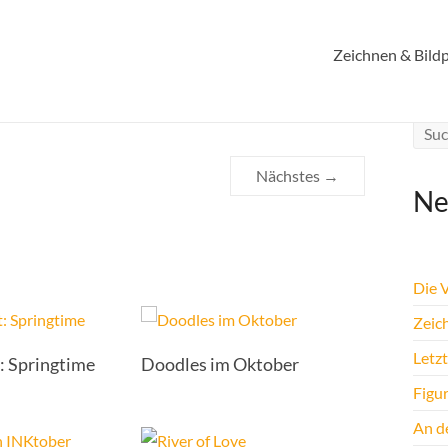
 14
Zeichnen & Bildp
Nächstes →
Ne
Die 
Zeic
Letz
t: Springtime
Doodles im Oktober
Figu
An de