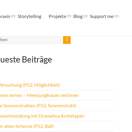
raxis
Storytelling
Projekte
Blog
Support me
ueste Beiträge
Versuchung (P52, Möglichkeit)
hnen lernen – Meerjungfrauen zeichnen
te Sonnenstrahlen (P52, Sonnenstrahl)
renentwicklung mit Dramatica Archetypen
r alten Scheune (P52, Ball)