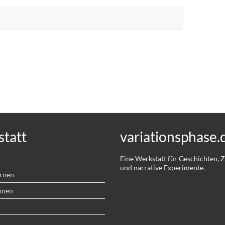
tatt
variationsphase.
Eine Werkstatt für Geschichten,
und narrative Experimente.
ernen
hnen