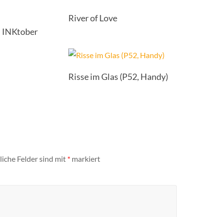
River of Love
 INKtober
Risse im Glas (P52, Handy)
liche Felder sind mit
*
markiert