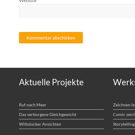
Website
Aktuelle Projekte
Werks
Ruf nach Meer
Zeichnen l
Das verborgene Gleichgewicht
Comic zeic
Wittstocker Ansichten
Storytelling