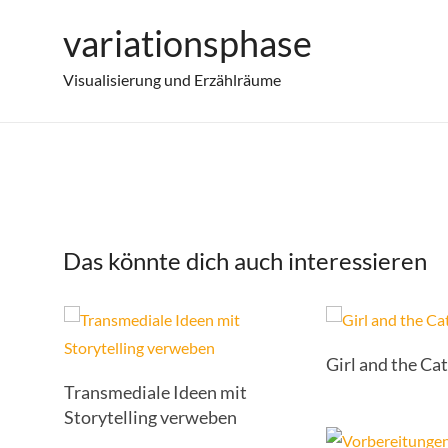
Zum
variationsphase
Eine kleine Weihnachtsgeschichte – Teil
Inhalt
springen
Visualisierung und Erzählräume
Das könnte dich auch interessieren
Girl and the Ca
Transmediale Ideen mit
Storytelling verweben