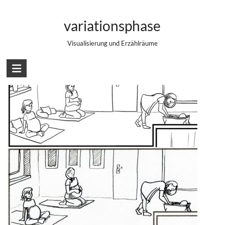
Zum
Inking Vergleich – Digital und analog
Inhalt
variationsphase
springen
Visualisierung und Erzählräume