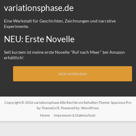
variationsphase.de
Eine Werkstatt für Geschichten, Zeichnungen und narrative
Experimente.
NEU: Erste Novelle
Seit kurzem ist meine erste Novelle "Ruf nach Meer" bei Amazon
erhältlich!
Jetzt entdecken
Copyright © 2026
variationsphase
Alle Rechte vorbehalten.Theme:
Spacious Pro
by ThemeGrill. Powered by:
WordPress
Home
Impressum & Datenschutz