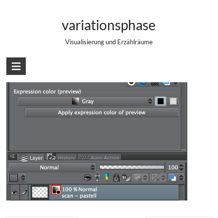
Zum
Layer Property – Expression Color
Inhalt
variationsphase
springen
Visualisierung und Erzählräume