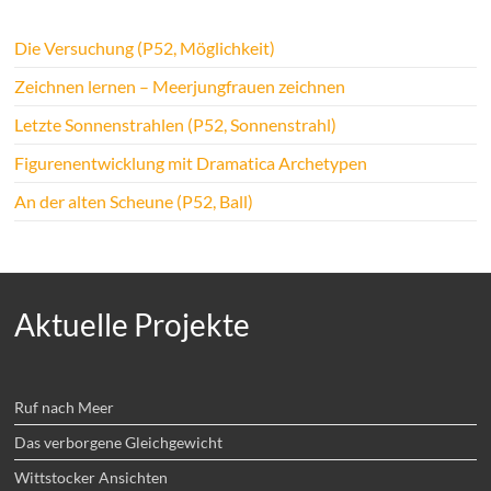
Die Versuchung (P52, Möglichkeit)
Zeichnen lernen – Meerjungfrauen zeichnen
Letzte Sonnenstrahlen (P52, Sonnenstrahl)
Figurenentwicklung mit Dramatica Archetypen
An der alten Scheune (P52, Ball)
Aktuelle Projekte
Ruf nach Meer
Das verborgene Gleichgewicht
Wittstocker Ansichten