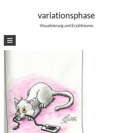
Zum
#16/365 – Toy
Inhalt
variationsphase
springen
Visualisierung und Erzählräume