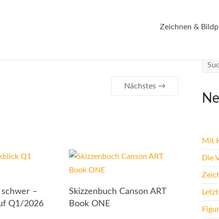
Zeichnen & Bildp
Nächstes →
Ne
Mit K
Die 
Zeic
t schwer –
Skizzenbuch Canson ART
Letz
auf Q1/2026
Book ONE
Figu