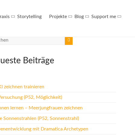
raxis
Storytelling
Projekte
Blog
Support me
ueste Beiträge
I zeichnen trainieren
Versuchung (P52, Möglichkeit)
hnen lernen – Meerjungfrauen zeichnen
te Sonnenstrahlen (P52, Sonnenstrahl)
renentwicklung mit Dramatica Archetypen