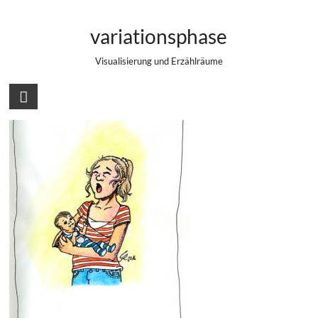
Zum
#001/365 – YOU
Inhalt
variationsphase
springen
Visualisierung und Erzählräume