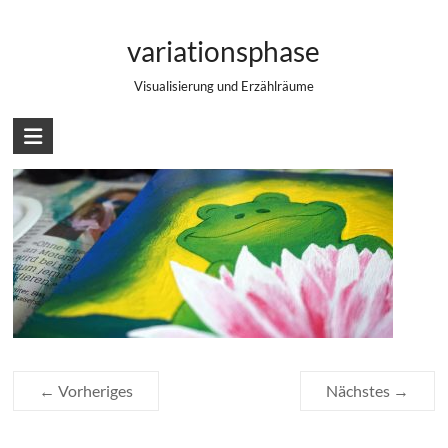
Zum
Frosch Bild für Kinderzimmer
Inhalt
variationsphase
springen
Visualisierung und Erzählräume
← Vorheriges
Nächstes →